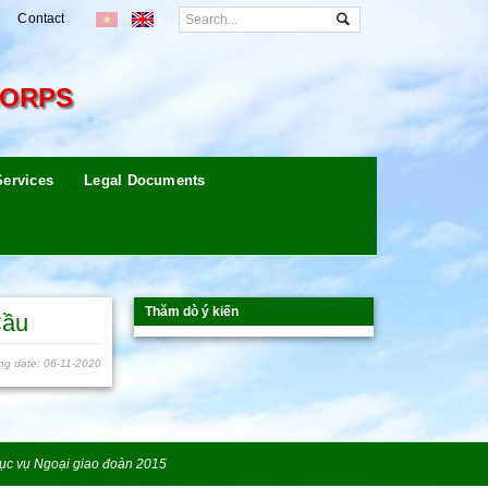
Contact
CORPS
Services
Legal Documents
Thăm dò ý kiến
Cầu
ng date: 06-11-2020
ục vụ Ngoại giao đoàn 2015