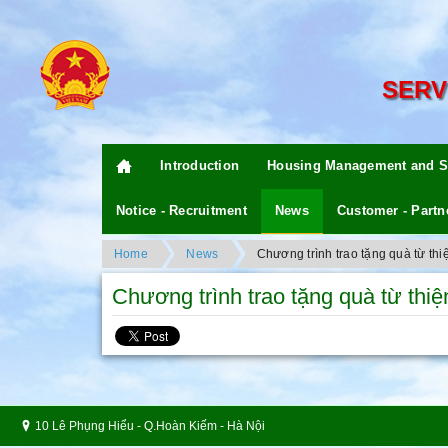
SERV
Introduction
Housing Management and S
Notice - Recruitment
News
Customer - Partn
Home
News
Chương trình trao tặng quà từ th
Chương trình trao tặng quà từ thi
10 Lê Phụng Hiểu - Q.Hoàn Kiếm - Hà Nội