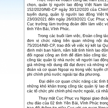
chọn, quản lý người lao động Việt Nam là
152/2020/NĐ-CP ngày 30/12/2020 của Chính
tuyển dụng, quản lý người lao động Việt 
23/03/2021 đến ngày 26/03/2021 Cục Phục 
Cục trưởng làm trưởng đoàn đến làm việc v
tỉnh Yên Bái, Vĩnh Phúc.
Trong các buổi làm việc, Đoàn công tác đ
đơn vị chức năng liên quan những nội du
75/2014/NĐ-CP, trao đổi về việc ký kết lại 
định mới ban hành, nắm bắt tình hình lao độn
đối ngoại công an tỉnh để đảm bảo công tác
công tác quản lý nhà nước về người lao động
giá những nội dung đã đạt được và những v
đoàn và cơ quan Ngoại vụ trong việc tuyển c
phi chính phủ nước ngoài tại địa phương.
Đại diện cơ quan chức năng các tỉnh bày 
những khó khăn trong công tác quản lý lao đ
các tổ chức phi chính phủ nước ngoài, cá nhâ
Thay mặt Cục Phục vụ Ngoại giao đoàn, ôn
chu đáo của 02 tỉnh Yên Bái, Vĩnh Phúc trong
trao đổi thông tin giữa Cục với cơ quan Ngoạ