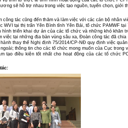
hương sẽ hỗ trợ nhau trong việc tạo nguồn, tuyển chọn, giới t
 công tác cũng đến thăm và làm việc với các cán bộ nhân vi
c WVI tại thị trấn Yên Bình tỉnh Yên Bái, tổ chức PAMWF tạ
h hình triển khai dự án của các tổ chức và những khó khăn t
m việc tại những địa bàn vùng sâu xa, Đoàn công tác đã chia 
ành thay thế Nghị định 75/2014/CP-NĐ quy định việc quản 
 ngoài; thông tin cho các tổ chức mong muốn của Cục trong 
 tạo điều kiện tốt nhất cho hoạt động của các tổ chức P
tác: