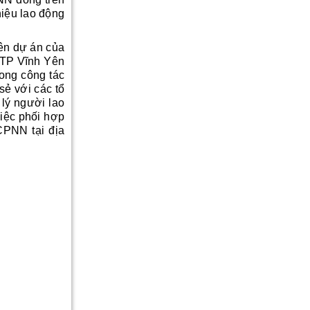
hiệu lao động
ên dự án của
i TP Vĩnh Yên
rong công tác
sẻ với các tổ
lý người lao
việc phối hợp
CPNN tại địa