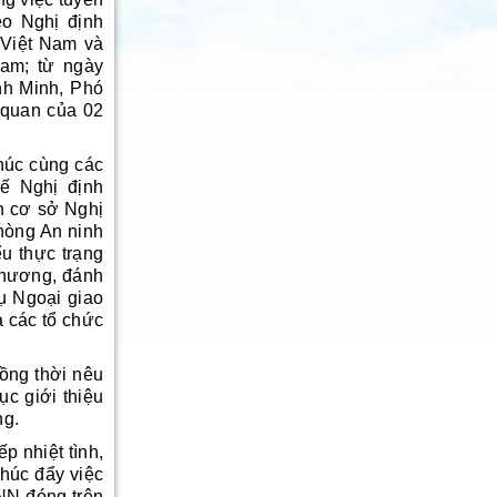
eo Nghị định
 Việt Nam và
Nam; từ ngày
nh Minh, Phó
 quan của 02
húc cùng các
ế Nghị định
n cơ sở Nghị
Phòng An ninh
u thực trạng
 phương, đánh
ụ Ngoại giao
a các tổ chức
ồng thời nêu
c giới thiệu
ng.
 nhiệt tình,
thúc đẩy việc
PNN đóng trên