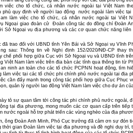
m việc cho tổ chức, cá nhân nước ngoài tại Việt Nam th
 phủ quy định về người lao động nước ngoài làm việc tại
Nam làm việc cho tổ chức, cá nhân nước ngoài tại Việt 
vụ Ngoại giao đoàn cử Đoàn công tác do đồng chí Đoàn A
ới Sở Ngoại vụ địa phương và các cơ quan chức năng liên
ã trao đổi với UBND tỉnh Yên Bái và Sở Ngoại vụ Vĩnh P
ng sau: Thông tin về Nghị định 152/2020/NĐ-CP thay th
Quy chế phối hợp giữa Cục với Sở Ngoại vụ và UBND tỉnh trê
g Việt Nam làm việc trên địa bàn các tỉnh qua thông tin từ 
 an ninh an toàn cho các tổ chức PCPNN hoạt động, tìm hiể
 làm việc tại các tổ chức phi chính phủ nước ngoài tại địa
iệc cần đẩy mạnh trong công tác phối hợp giữa Cục Phục v
họn, quản lý người lao động Việt Nam làm việc cho dự án củ
tỏ sự quan tâm tới công tác phi chính phủ nước ngoài, đ
ộng tại địa phương, mong muốn các cơ quan cấp trên tiếp tụ
n nước ngoài hỗ trợ phát triển các vùng nghèo của địa phươ
g Đoàn Anh Minh, Phó Cục trưởng đã cảm ơn sự đón tiếp
 thời gian Đoàn làm việc tại địa phương và đề nghị duy trì, 
i vụ tỉnh từ thực tế tình hình hoạt động của các tổ chức PC