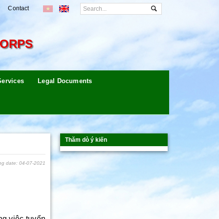
Contact
CORPS
Services
Legal Documents
Thăm dò ý kiến
ng date: 04-07-2021
g việc tuyển