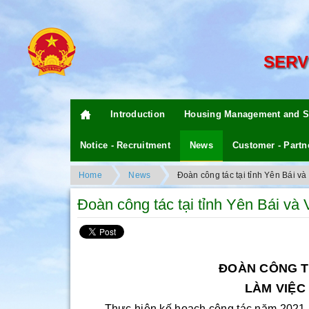
SERV
Introduction
Housing Management and S
Notice - Recruitment
News
Customer - Partn
Home
News
Đoàn công tác tại tỉnh Yên Bái v
Đoàn công tác tại tỉnh Yên Bái và
ĐOÀN CÔNG T
LÀM VIỆC 
Thực hiện kế hoạch công tác năm 2021, nh