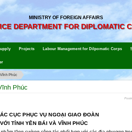
MINISTRY OF FOREIGN AFFAIRS
ICE DEPARTMENT FOR DIPLOMATIC 
upply
Projects
Labour Management for Dilpomatic Corps
er
à Vĩnh Phúc
 Vĩnh Phúc
Posti
ÁC CỤC PHỤC VỤ NGOẠI GIAO ĐOÀN
VỚI TỈNH YÊN BÁI VÀ VĨNH PHÚC
ằm tăng cường công tác phối hợp với các địa phương tron