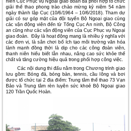
niên Cục Phục vụ Ngoại giao đoàn đã phối hợp tổ chức
giải thể thao phong trào chào mừng kỷ niệm 54 năm
ngày thành lập Cục (10/6/1964 – 10/6/2018). Tham dự
giải có sự góp mặt của đội tuyển Bộ Ngoại giao cùng
các vận động viên đến từ Tổng Cục An ninh, Bộ Công
an cũng như các vận động viên của Cục Phục vụ Ngoại
giao đoàn. Đây là hoạt động mang là nhiều ý nghĩa với
các đơn vị, là sân chơi bổ ích tạo môi trường văn hóa
lành mạnh đồng thời là dịp cho các công đoàn viên,
thanh niên hiểu biết lẫn nhau, nâng cao sức khỏe thể
chất và tăng cường hiệu quả trong phối hợp công việc.
Các nội dung thi đấu nằm trong Chương trình giao
lưu gồm: Bóng đá, bóng bàn, tennis, cầu lông và bơi
được tổ chức tại 2 địa điểm: Trung tâm thể thao 73 Vạn
Bảo và Trung tâm rèn luyện sức khoẻ Bộ Ngoại giao
120 Trần Quốc Hoàn.