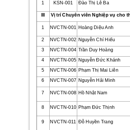
1
KSN-001
Đào Thị Lê Ba
III
Vị trí Chuyên viên Nghiệp vụ cho t
1
NVCTN-001
Hoàng Diệu Anh
2
NVCTN-002
Nguyễn Chí Hiếu
3
NVCTN-004
Trần Duy Hoàng
4
NVCTN-005
Nguyễn Đức Khánh
5
NVCTN-006
Phạm Thị Mai Liên
6
NVCTN-007
Nguyễn Hải Minh
7
NVCTN-008
Hồ Nhật Nam
8
NVCTN-010
Phạm Đức Thịnh
9
NVCTN-011
Đỗ Huyền Trang