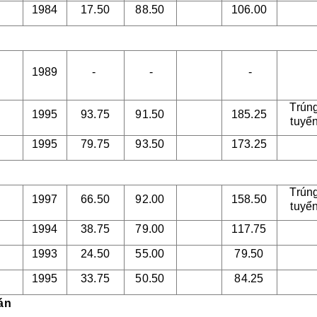
1984
17.50
88.50
106.00
1989
-
-
-
Trún
1995
93.75
91.50
185.25
tuyể
1995
79.75
93.50
173.25
Trún
1997
66.50
92.00
158.50
tuyể
1994
38.75
79.00
117.75
1993
24.50
55.00
79.50
1995
33.75
50.50
84.25
oán