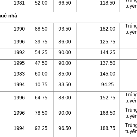
1981
52.00
66.50
118.50
tuyể
huê nhà
Trún
1990
88.50
93.50
182.00
tuyể
1996
39.75
86.00
125.75
1992
54.25
90.00
144.25
1995
47.50
90.00
137.50
1983
60.00
85.00
145.00
1994
10.75
83.50
94.25
Trún
1996
64.75
88.00
152.75
tuyể
Trún
1996
78.50
90.00
168.50
tuyể
Trún
1994
92.25
96.50
188.75
tuyể