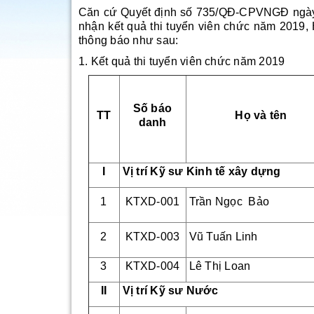
Căn cứ Quyết định số 735/QĐ-CPVNGĐ ngày
nhận kết quả thi tuyển viên chức năm 2019
thông báo như sau:
1. Kết quả thi tuyển viên chức năm 2019
Số báo
TT
Họ và tên
danh
I
Vị trí Kỹ sư Kinh tế xây dựng
1
KTXD-001
Trần Ngọc Bảo
2
KTXD-003
Vũ Tuấn Linh
3
KTXD-004
Lê Thị Loan
II
Vị trí Kỹ sư Nước