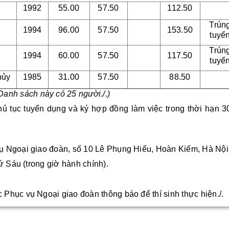
1992
55.00
57.50
112.50
Trún
1994
96.00
57.50
153.50
tuyể
Trún
1994
60.00
57.50
117.50
tuyể
hủy
1985
31.00
57.50
88.50
Danh sách này có 25 người./.)
thủ tục tuyển dụng và ký hợp đồng làm việc trong thời hạn 3
ụ Ngoại giao đoàn, số 10 Lê Phụng Hiểu, Hoàn Kiếm, Hà Nội
ứ Sáu (trong giờ hành chính).
Phục vụ Ngoại giao đoàn thông báo để thí sinh thực hiện./.