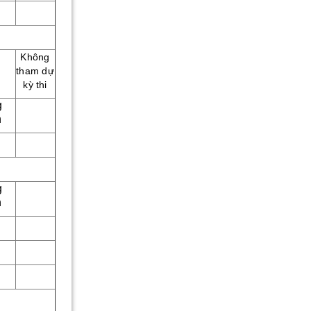
Không
tham dự
kỳ thi
g
n
g
n