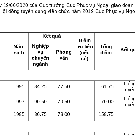
 19/06/2020 của Cục trưởng Cục Phục
vụ Ngoại giao đoàn 
, Hội đồng tuyển dụng viên chức năm 2019 Cục Phục vụ Ngo
Kết quả
Điểm
Nghiệp
Năm
ưu tiên
Tổng
Kết q
vụ
Phỏng
sinh
(nếu
điểm
chuyên
vấn
có)
ngành
Trún
1995
84.25
77.50
161.75
tuyể
Trún
1997
90.50
79.50
170.00
tuyể
1985
80.75
78.00
158.75
Trún