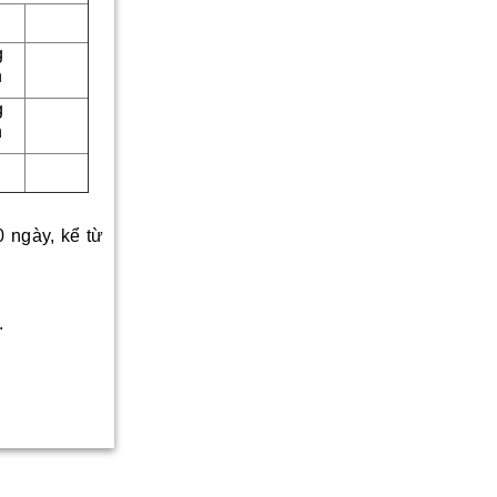
g
n
g
n
0 ngày, kể từ
.