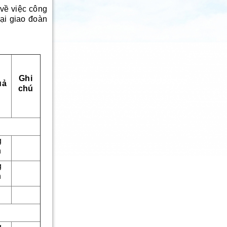
về việc công
ại giao đoàn
Ghi
uả
chú
g
n
g
n
g