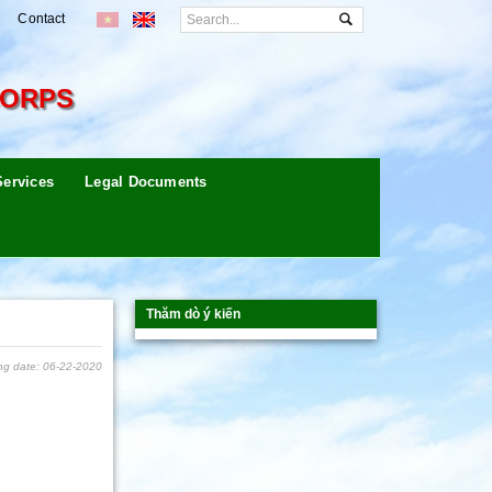
Contact
CORPS
Services
Legal Documents
Thăm dò ý kiến
ng date: 06-22-2020