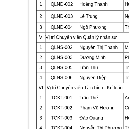
1
QLNĐ-002
Hoàng Thanh
H
2
QLNĐ-003
Lê Trung
Ng
3
QLNĐ-004
Ngô Phương
T
V
Vị trí Chuyên viên Quản lý nhân sự
1
QLNS-002
Nguyễn Thị Thanh
M
2
QLNS-003
Dương Minh
P
3
QLNS-005
Trần Thu
Tr
4
QLNS-006
Nguyễn Diệp
Tr
VI
Vị trí Chuyên viên Tài chính - Kế toán
1
TCKT-001
Trần Thế
A
2
TCKT-002
Phạm Vũ Hương
Gi
3
TCKT-003
Đào Quang
H
4
TCKT-004
Nguyễn Thị Phương
T