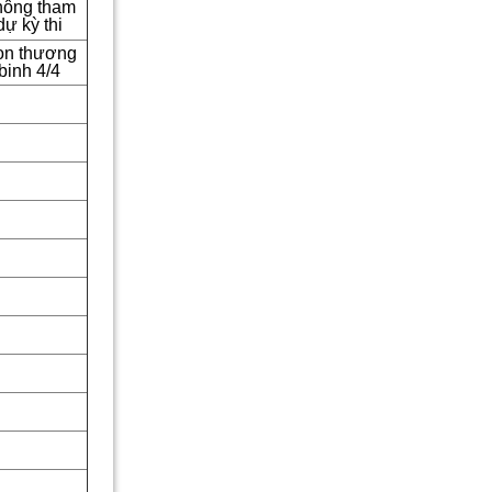
hông tham
dự kỳ thi
n thương
binh 4/4