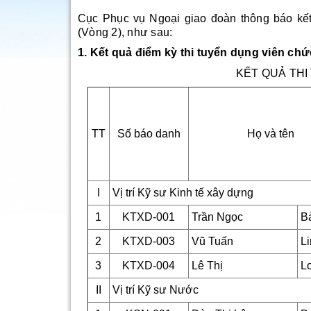
Cục Phục vụ Ngoại giao đoàn thông báo kết
(Vòng 2), như sau:
1. Kết quả điểm kỳ thi tuyển dụng viên ch
KẾT QUẢ THI
TT
Số báo danh
Họ và tên
I
Vị trí Kỹ sư Kinh tế xây dựng
1
KTXD-001
Trần Ngọc
B
2
KTXD-003
Vũ Tuấn
Li
3
KTXD-004
Lê Thị
L
II
Vị trí Kỹ sư Nước