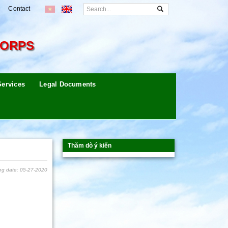
Contact
CORPS
Services
Legal Documents
Thăm dò ý kiến
ng date: 05-27-2020