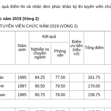
 quả điểm thi và nhận đơn phúc khảo kỳ thi tuyển viên c
ức năm 2019 (Vòng 2)
 TUYỂN VIÊN CHỨC NĂM 2019 (VÒNG 2)
Kết quả
Điểm
Năm
ưu tiên
Tổng điểm
Nghiệp vụ
sinh
(nếu
Phỏng
chuyên
có)
vấn
ngành
ảo
1995
84.25
77.50
161.75
nh
1997
90.50
79.50
170.00
oan
1985
80.75
78.00
158.75