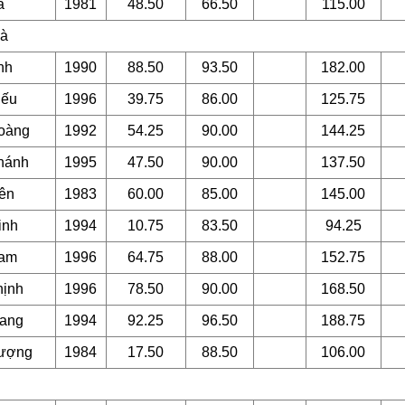
a
1981
48.50
66.50
115.00
hà
nh
1990
88.50
93.50
182.00
ếu
1996
39.75
86.00
125.75
oàng
1992
54.25
90.00
144.25
hánh
1995
47.50
90.00
137.50
ên
1983
60.00
85.00
145.00
nh
1994
10.75
83.50
94.25
am
1996
64.75
88.00
152.75
ịnh
1996
78.50
90.00
168.50
ang
1994
92.25
96.50
188.75
ượng
1984
17.50
88.50
106.00