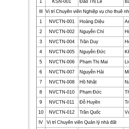
1
KSN-001
Đào Thị Lê
B
III
Vị trí Chuyên viên Nghiệp vụ cho thuê n
1
NVCTN-001
Hoàng Diệu
A
2
NVCTN-002
Nguyễn Chí
Hi
3
NVCTN-004
Trần Duy
H
4
NVCTN-005
Nguyễn Đức
K
5
NVCTN-006
Phạm Thị Mai
Li
6
NVCTN-007
Nguyễn Hải
Mi
7
NVCTN-008
Hồ Nhật
N
8
NVCTN-010
Phạm Đức
Th
9
NVCTN-011
Đỗ Huyền
Tr
10
NVCTN-012
Trần Quốc
V
IV
Vị trí Chuyên viên Quản lý nhà đất