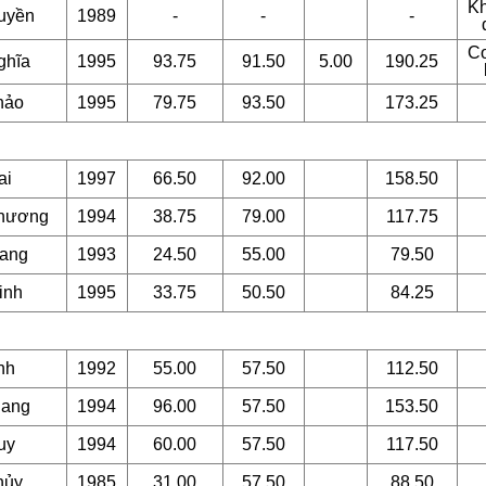
K
uyền
1989
-
-
-
Co
hĩa
1995
93.75
91.50
5.00
190.25
hảo
1995
79.75
93.50
173.25
ai
1997
66.50
92.00
158.50
hương
1994
38.75
79.00
117.75
ang
1993
24.50
55.00
79.50
inh
1995
33.75
50.50
84.25
nh
1992
55.00
57.50
112.50
ang
1994
96.00
57.50
153.50
uy
1994
60.00
57.50
117.50
hủy
1985
31.00
57.50
88.50