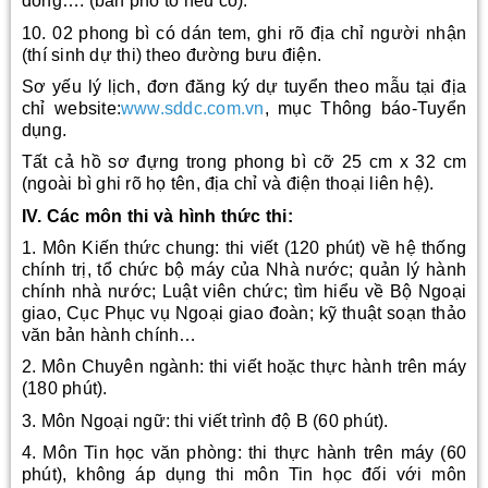
đồng…. (bản phô tô nếu có).
10. 02 phong bì có dán tem, ghi rõ địa chỉ người nhận
(thí sinh dự thi) theo đường bưu điện.
Sơ yếu lý lịch, đơn đăng ký dự tuyển theo mẫu tại địa
chỉ website:
www.sddc.com.vn
, mục Thông báo-Tuyển
dụng.
Tất cả hồ sơ đựng trong phong bì cỡ 25 cm x 32 cm
(ngoài bì ghi rõ họ tên, địa chỉ và điện thoại liên hệ).
IV. Các môn thi và hình thức thi:
1. Môn Kiến thức chung: thi viết (120 phút) về hệ thống
chính trị, tổ chức bộ máy của Nhà nước; quản lý hành
chính nhà nước; Luật viên chức; tìm hiểu về Bộ Ngoại
giao, Cục Phục vụ Ngoại giao đoàn; kỹ thuật soạn thảo
văn bản hành chính…
2. Môn Chuyên ngành: thi viết hoặc thực hành trên máy
(180 phút).
3. Môn Ngoại ngữ: thi viết trình độ B (60 phút).
4. Môn Tin học văn phòng: thi thực hành trên máy (60
phút), không áp dụng thi môn Tin học đối với môn