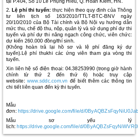
tại P.404, Số 10 Lê Phụng Hiểu, Q. Hoàn Kiếm, HN.
2.
Lệ phí thi tuyển:
thực hiện theo quy định của Thông
tư liên tịch số 163/2010/TTLT-BTC-BNV ngày
20/10/2010 của Bộ Tài chính và Bộ Nội vụ hướng dẫn
mức thu, chế độ thu, nộp, quản lý và sử dụng phí dự thi
tuyển và phí dự thi nâng ngạch công chức, viên chức:
dự kiến 260.000 đồng/thí sinh.
(Không hoàn trả lại hồ sơ và lệ phí đăng ký dự
tuyển).Lệ phí thukhi các ứng viên tham gia vòng thi
tuyển.
Xin liên hệ số điện thoại: 04.38253990 (trong giờ hành
chính từ thứ 2 đến thứ 6) hoặc truy cập
website:
www.sddc.com.vn
để biết thêm các thông tin
chi tiết liên quan đến kỳ thi tuyển.
Mẫu
đơn:
https://drive.google.com/file/d/0ByAQBZsFqyNiU0
Mẫu sơ yếu lý
lịch:
https://drive.google.com/file/d/0ByAQBZsFqyNiWV