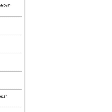
nh Dell"
2015"