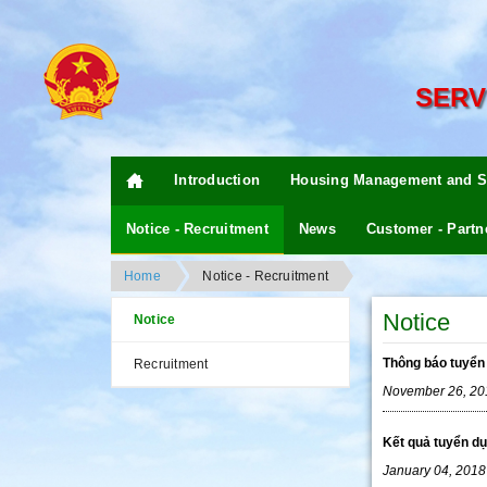
SERV
Introduction
Housing Management and S
Notice - Recruitment
News
Customer - Partn
Home
Notice - Recruitment
Notice
Notice
Thông báo tuyển
Recruitment
November 26, 20
Kết quả tuyển d
January 04, 2018