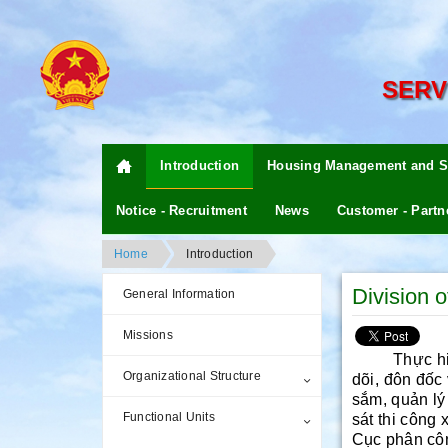
SERV
Introduction
Housing Management and S
Notice - Recruitment
News
Customer - Partn
Home
Introduction
Division o
General Information
Missions
Thực hiện c
Organizational Structure
dõi, đôn đốc
sắm, quản lý 
Functional Units
sát thi công
Cục phân cô