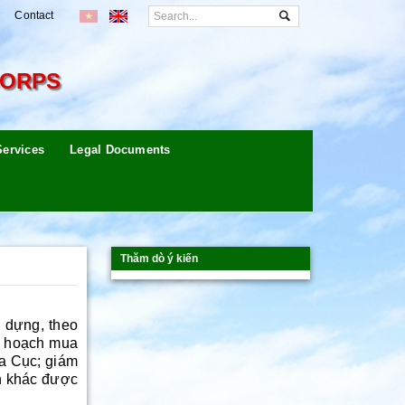
Contact
CORPS
Services
Legal Documents
Thăm dò ý kiến
dựng, theo
kế hoạch mua
ủa Cục; giám
nh khác được