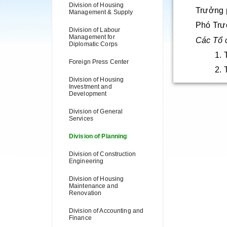
Division of Housing
Trưởng p
Management & Supply
Phó Trưởng
Division of Labour
Management for
Các Tổ 
Diplomatic Corps
1. 
Foreign Press Center
2. 
Division of Housing
Investment and
Development
Division of General
Services
Division of Planning
Division of Construction
Engineering
Division of Housing
Maintenance and
Renovation
Division of Accounting and
Finance